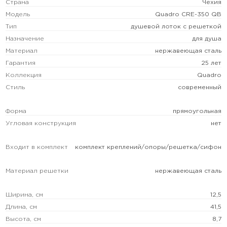
Страна
Чехия
Модель
Quadro CRE-350 QB
Тип
душевой лоток с решеткой
Назначение
для душа
Материал
нержавеющая сталь
Гарантия
25 лет
Коллекция
Quadro
Стиль
современный
Форма
прямоугольная
Угловая конструкция
нет
Входит в комплект
комплект креплений/опоры/решетка/сифон
Материал решетки
нержавеющая сталь
Ширина, см
12,5
Длина, см
41,5
Высота, см
8,7