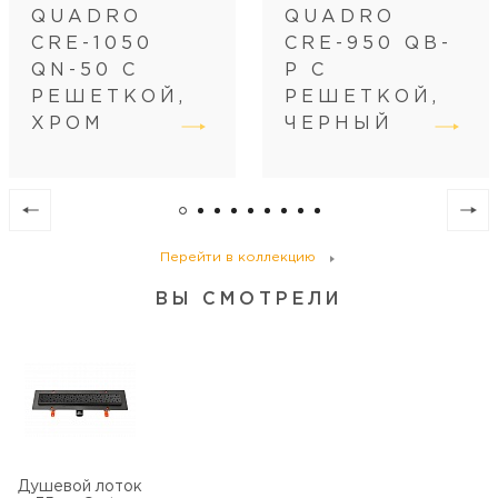
QUADRO
QUADRO
Регулировка
по высоте
CRE-1050
CRE-950 QB-
Диаметр слива, см
4
QN-50 С
P С
РЕШЕТКОЙ,
РЕШЕТКОЙ,
ХРОМ
ЧЕРНЫЙ
Перейти в коллекцию
ВЫ СМОТРЕЛИ
Душевой лоток