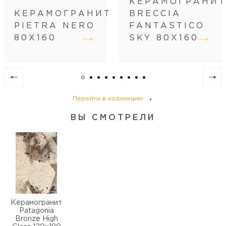
КЕРАМОГРАНИ
Кол-во шт в коробке
1
КЕРАМОГРАНИТ
BRECCIA
Кол-во м2 (м.п.) в коробке
2.16
PIETRA NERO
FANTASTICO
Вес коробки (кг)
47.5
80Х160
SKY 80Х160
Кол-во коробок на поддоне
41
Кол-во м2 (м.п.) на поддоне
88.56
Вес поддона (кг)
2042.5
Перейти в коллекцию
ВЫ СМОТРЕЛИ
Керамогранит
Patagonia
Bronze High