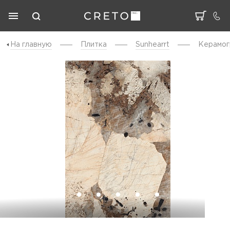
На главную
Плитка
Sunhearrt
Керамогр