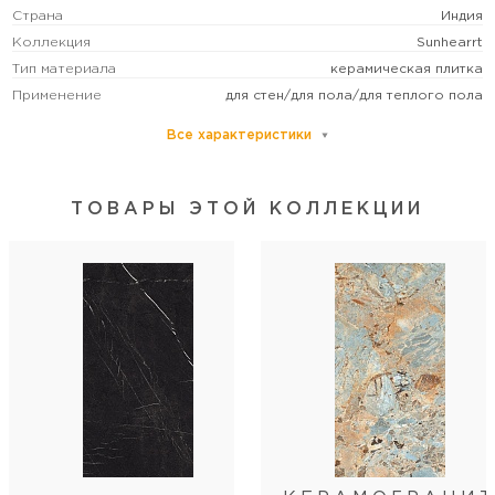
Страна
Индия
Коллекция
Sunhearrt
Тип материала
керамическая плитка
Применение
для стен/для пола/для теплого пола
Все характеристики
Основной цвет
бежевый
Размер
гранд
Рисунок
под камень
ТОВАРЫ ЭТОЙ КОЛЛЕКЦИИ
Формат (см)
120x180
Форма
прямоугольная
Толщина (мм)
9
Поверхность
глянцевая
Способ изготовления
Bla (керамогранит)
Стиль коллекции
классический
Артикул
MPL-062342
Длина
180
Ширина
120