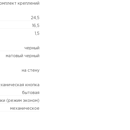
омплект креплений
24,5
16,5
1,5
черный
матовый черный
на стену
ханическая кнопка
бытовая
пки (режим эконом)
механическое