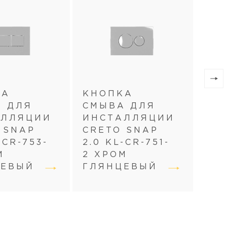
КА
КНОПКА
КН
А ДЛЯ
СМЫВА ДЛЯ
СМ
АЛЛЯЦИИ
ИНСТАЛЛЯЦИИ
ИН
 SNAP
CRETO SNAP
CR
-CR-753-
2.0 KL-CR-751-
2.0
М
2 ХРОМ
5 
ЦЕВЫЙ
ГЛЯНЦЕВЫЙ
МА