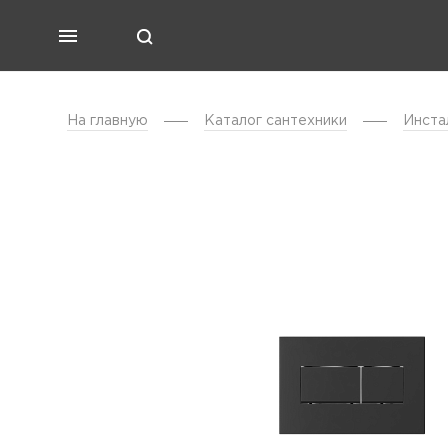
На главную
Каталог cантехники
Инста