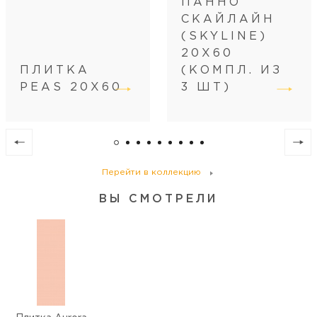
ПАННО
Вес коробки (кг)
18,5
СКАЙЛАЙН
Кол-во коробок на поддоне
48
(SKYLINE)
Кол-во м2 (м.п.) на поддоне
57,6
20Х60
Вес поддона (кг)
942
ПЛИТКА
(КОМПЛ. ИЗ
PEAS 20Х60
3 ШТ)
Перейти в коллекцию
ВЫ СМОТРЕЛИ