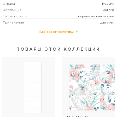
Страна
Россия
Коллекция
Aurora
Тип материала
керамическая плитка
Применение
для стен
Все характеристики
Основной цвет
бежевый
Размер
средний
Рисунок
моноколор
ТОВАРЫ ЭТОЙ КОЛЛЕКЦИИ
Формат (см)
20х60
Форма
прямоугольная
Толщина (мм)
9
Стиль коллекции
современный
Артикул
00-00-5-17-01-25-2419
Длина
60
Ширина
20
Кол-во шт в коробке
10
Кол-во м2 (м.п.) в коробке
1,2