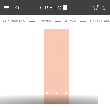
На главную
Плитка
Aurora
Плитка Aur