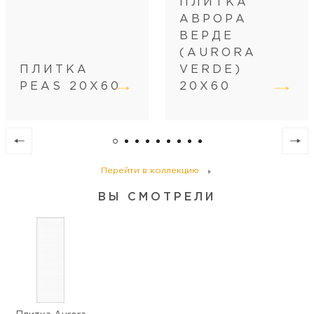
ПЛИТКА
Кол-во коробок на поддоне
48
АВРОРА
Кол-во м2 (м.п.) на поддоне
57,6
ВЕРДЕ
Вес поддона (кг)
942
(AURORA
ПЛИТКА
VERDE)
PEAS 20Х60
20Х60
Перейти в коллекцию
ВЫ СМОТРЕЛИ