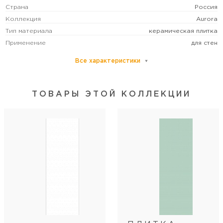
Страна
Россия
Коллекция
Aurora
Тип материала
керамическая плитка
Применение
для стен
Все характеристики
Основной цвет
белый
Размер
средний
Формат (см)
20х60
ТОВАРЫ ЭТОЙ КОЛЛЕКЦИИ
Форма
прямоугольная
Толщина (мм)
9
Стиль коллекции
современный
Артикул
00-00-5-17-00-01-2419
Длина
60
Ширина
20
Кол-во шт в коробке
10
Кол-во м2 (м.п.) в коробке
1,2
Вес коробки (кг)
18,5