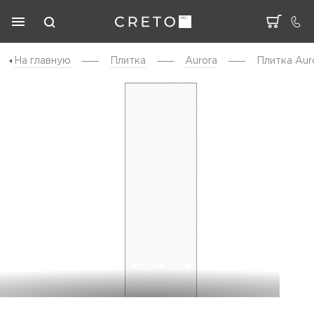
На главную
Плитка
Aurora
Плитка Aur