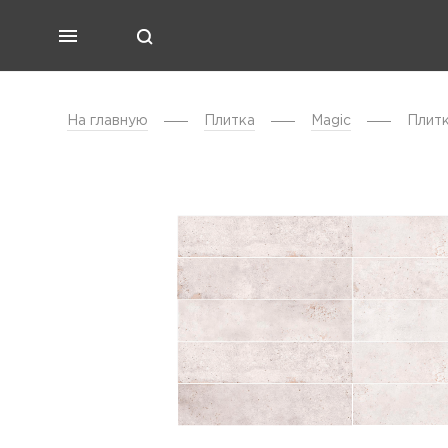
На главную
Плитка
Magic
Плитк