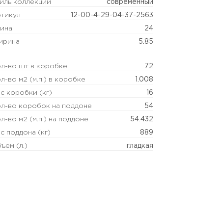
иль коллекции
современный
тикул
12-00-4-29-04-37-2563
ина
24
ирина
5.85
л-во шт в коробке
72
л-во м2 (м.п.) в коробке
1.008
с коробки (кг)
16
л-во коробок на поддоне
54
л-во м2 (м.п.) на поддоне
54.432
с поддона (кг)
889
ъем (л.)
гладкая