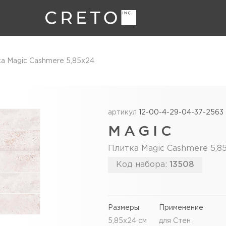
а Magic Cashmere 5,85x24
артикул
12-00-4-29-04-37-2563
MAGIC
Плитка Magic Cashmere 5,8
Код набора:
13508
Размеры
Применение
5,85x24 см
для Стен