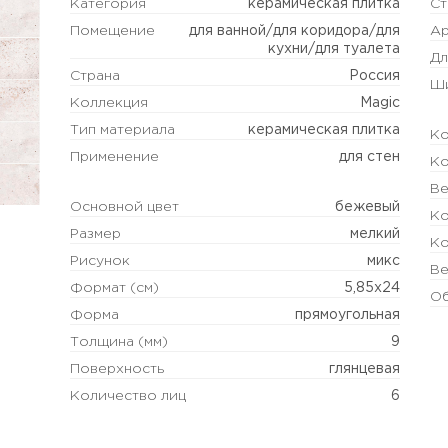
Категория
керамическая плитка
Ст
Помещение
для ванной/для коридора/для
Ар
кухни/для туалета
Дл
Страна
Россия
Ш
Коллекция
Magic
Тип материала
керамическая плитка
Ко
Применение
для стен
Ко
Ве
Основной цвет
бежевый
Ко
Размер
мелкий
Ко
Рисунок
микс
Ве
Формат (см)
5,85x24
Об
Форма
прямоугольная
Толщина (мм)
9
Поверхность
глянцевая
Количество лиц
6