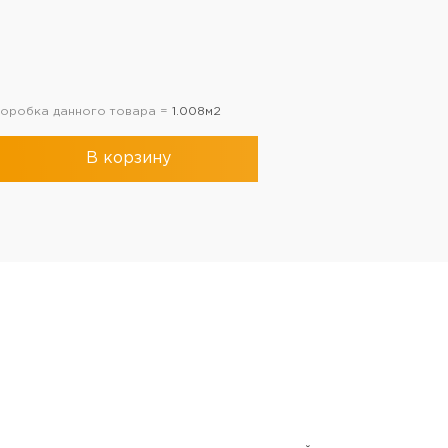
 коробка данного товара =
1.008м2
В корзину