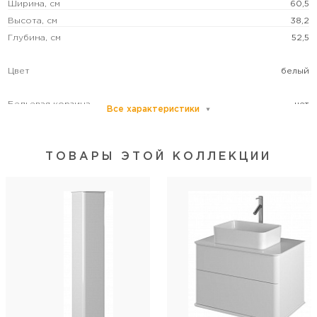
Ширина, см
60,5
Высота, см
38,2
Глубина, см
52,5
Цвет
белый
Бельевая корзина
нет
Все характеристики
Система хранения
с ящиками
Монтаж
подвесной
ТОВАРЫ ЭТОЙ КОЛЛЕКЦИИ
Категория пользователей
бытовая
Дополнительная информация
Открытие от нажатия