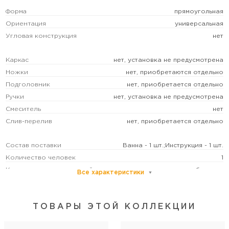
Форма
прямоугольная
Ориентация
универсальная
Угловая конструкция
нет
Каркас
нет, установка не предусмотрена
Ножки
нет, приобретаются отдельно
Подголовник
нет, приобретается отдельно
Ручки
нет, установка не предусмотрена
Смеситель
нет
Слив-перелив
нет, приобретается отдельно
Состав поставки
Ванна - 1 шт.;Инструкция - 1 шт.
Количество человек
1
Категория пользователей
бытовая
Все характеристики
Расположение перелива
в ногах
Управление
без управления
ТОВАРЫ ЭТОЙ КОЛЛЕКЦИИ
Регулируемая высота ножек
да
Диаметр слива, см
5,2