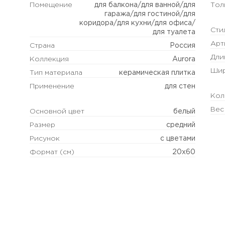
Помещение
для балкона/для ванной/для
Тол
гаража/для гостиной/для
коридора/для кухни/для офиса/
Сти
для туалета
Арт
Страна
Россия
Дли
Коллекция
Aurora
Шир
Тип материала
керамическая плитка
Применение
для стен
Кол
Вес
Основной цвет
белый
Размер
средний
Рисунок
с цветами
Формат (см)
20х60