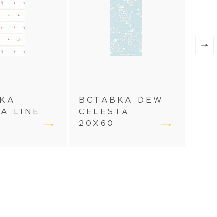
ПЛ
ВКА
ВСТАВКА DEW
AU
A LINE
CELESTA
CE
20Х60
20