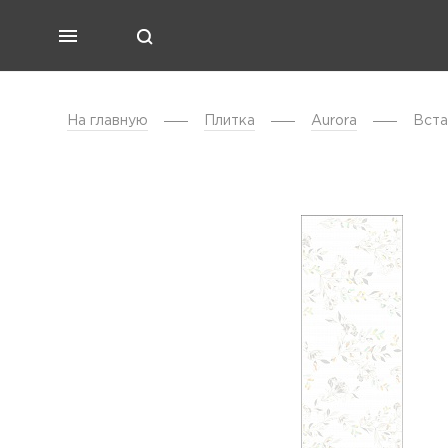
На главную
Плитка
Aurora
Вста