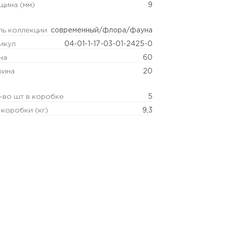
щина (мм)
9
ль коллекции
современный/флора/фауна
икул
04-01-1-17-03-01-2425-0
на
60
ина
20
-во шт в коробке
5
 коробки (кг)
9,3