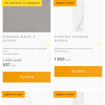
За плиткой со скидкой
Цена огонь!
ПЛИТКА BASE 2
ПЛИТКА AVENZO
20Х20
30Х90
керамическая плитка для пола/для
керамическая плитка для стен
стен
30x90x1см
20x20x0.8см
1 950
1 590
руб.
руб.
937
руб.
Купить
Купить
Цена огонь!
Цена огонь!