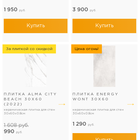
1 950
3 900
руб.
руб.
Купить
Купить
За плиткой со скидкой
Цена огонь!
ПЛИТКА ALMA CITY
ПЛИТКА ENERGY
BEACH 30X60
WONT 30Х60
(2022)
керамическая плитка для стен
керамическая плитка для стен
30x60x0.8см
30x60x0.8см
1 290
1 608
руб.
руб.
990
руб.